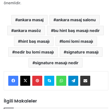
önemlidir.
ankara masaj
ankara masaj salonu
ankara masöz
bu hint baş masajı nedir
hint baş masajı
lomi lomi masajı
nedir bu lomi masajı
signature masajı
signature masajı nedir
Pinterest
Skype
WhatsApp
Telegram
E-Posta ile paylaş
İlgili Makaleler