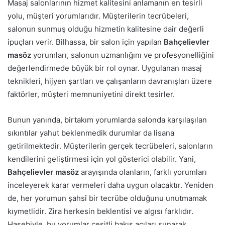
Masaj salonlarının hizmet kalitesini anlamanın en tesirli
yolu, müşteri yorumlarıdır. Müşterilerin tecrübeleri,
salonun sunmuş olduğu hizmetin kalitesine dair değerli
ipuçları verir. Bilhassa, bir salon için yapılan
Bahçelievler
masöz
yorumları, salonun uzmanlığını ve profesyonelliğini
değerlendirmede büyük bir rol oynar. Uygulanan masaj
teknikleri, hijyen şartları ve çalışanların davranışları üzere
faktörler, müşteri memnuniyetini direkt tesirler.
Bunun yanında, birtakım yorumlarda salonda karşılaşılan
sıkıntılar yahut beklenmedik durumlar da lisana
getirilmektedir. Müşterilerin gerçek tecrübeleri, salonların
kendilerini geliştirmesi için yol gösterici olabilir. Yani,
Bahçelievler masöz
arayışında olanların, farklı yorumları
inceleyerek karar vermeleri daha uygun olacaktır. Yeniden
de, her yorumun şahsî bir tecrübe olduğunu unutmamak
kıymetlidir. Zira herkesin beklentisi ve algısı farklıdır.
Hasebiyle, bu yorumlar çeşitli bakış açıları sunarak