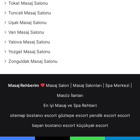
Tokat Masaj Salonu
Tunceli Masaj Salonu
Uşak Masaj Salonu
Van Masaj Salonu
Yalova Masaj Salonu
Yozgat Masaj Salonu
Zonguldak Masaj Salonu
Masaj Rehberim
Masaj Salon | Masaj Salonları | Spa Merkezi |
Masöz İlanları
En iyi Masaj ve Spa Rehberi
Mutlu
sitemap
bostancı escort
göztepe escort
pendik escort
escort
son
bayan
bostancı escort
küçükyalı escort
masaj,
Mutlu