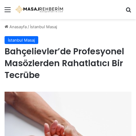
Menü
Ar
Anasayfa
/
İstanbul Masaj
İstanbul Masaj
Bahçelievler’de Profesyonel
Masözlerden Rahatlatıcı Bir
Tecrübe