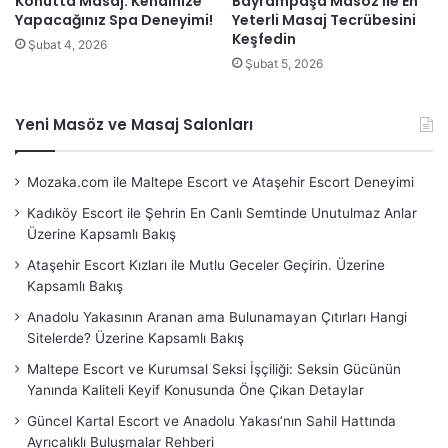
Konutta Masaj: Kendinize
Bayrampaşa Masöz İle En
Yapacağınız Spa Deneyimi!
Yeterli Masaj Tecrübesini
Keşfedin
Şubat 4, 2026
Şubat 5, 2026
Yeni Masöz ve Masaj Salonları
Mozaka.com ile Maltepe Escort ve Ataşehir Escort Deneyimi
Kadıköy Escort ile Şehrin En Canlı Semtinde Unutulmaz Anlar
Üzerine Kapsamlı Bakış
Ataşehir Escort Kızları ile Mutlu Geceler Geçirin. Üzerine
Kapsamlı Bakış
Anadolu Yakasının Aranan ama Bulunamayan Çıtırları Hangi
Sitelerde? Üzerine Kapsamlı Bakış
Maltepe Escort ve Kurumsal Seksi İşçiliği: Seksin Gücünün
Yanında Kaliteli Keyif Konusunda Öne Çıkan Detaylar
Güncel Kartal Escort ve Anadolu Yakası’nın Sahil Hattında
Ayrıcalıklı Buluşmalar Rehberi