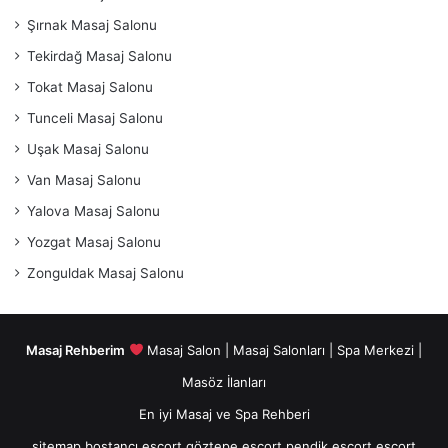
Şırnak Masaj Salonu
Tekirdağ Masaj Salonu
Tokat Masaj Salonu
Tunceli Masaj Salonu
Uşak Masaj Salonu
Van Masaj Salonu
Yalova Masaj Salonu
Yozgat Masaj Salonu
Zonguldak Masaj Salonu
Masaj Rehberim
Masaj Salon | Masaj Salonları | Spa Merkezi |
Masöz İlanları
En iyi Masaj ve Spa Rehberi
Mutlu
sitemap
bostancı escort
göztepe escort
pendik escort
escort