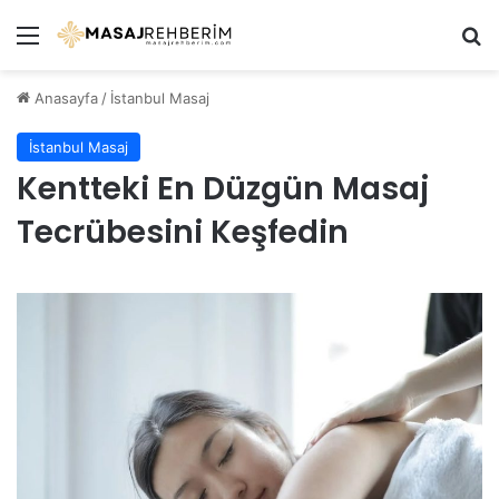
Menü
Ar
Anasayfa
/
İstanbul Masaj
İstanbul Masaj
Kentteki En Düzgün Masaj
Tecrübesini Keşfedin