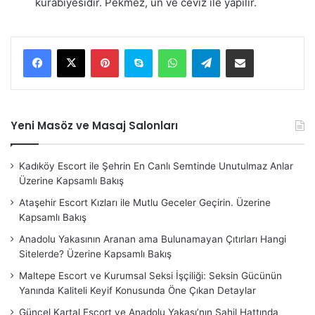
kurabiyesidir. Pekmez, un ve ceviz ile yapılır.
Pinterest
Skype
WhatsApp
Telegram
E-Posta ile paylaş
Yeni Masöz ve Masaj Salonları
Kadıköy Escort ile Şehrin En Canlı Semtinde Unutulmaz Anlar
Üzerine Kapsamlı Bakış
Ataşehir Escort Kızları ile Mutlu Geceler Geçirin. Üzerine
Kapsamlı Bakış
Anadolu Yakasının Aranan ama Bulunamayan Çıtırları Hangi
Sitelerde? Üzerine Kapsamlı Bakış
Maltepe Escort ve Kurumsal Seksi İşçiliği: Seksin Gücünün
Yanında Kaliteli Keyif Konusunda Öne Çıkan Detaylar
Güncel Kartal Escort ve Anadolu Yakası’nın Sahil Hattında