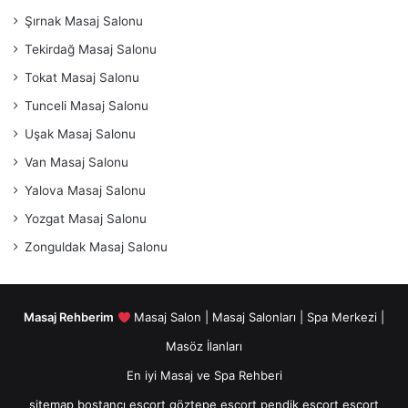
Şırnak Masaj Salonu
Tekirdağ Masaj Salonu
Tokat Masaj Salonu
Tunceli Masaj Salonu
Uşak Masaj Salonu
Van Masaj Salonu
Yalova Masaj Salonu
Yozgat Masaj Salonu
Zonguldak Masaj Salonu
Masaj Rehberim
Masaj Salon | Masaj Salonları | Spa Merkezi |
Masöz İlanları
En iyi Masaj ve Spa Rehberi
Mutlu
sitemap
bostancı escort
göztepe escort
pendik escort
escort