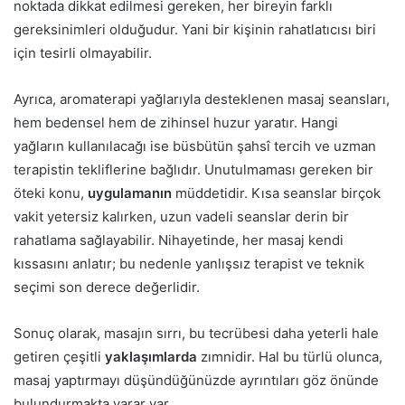
noktada dikkat edilmesi gereken, her bireyin farklı
gereksinimleri olduğudur. Yani bir kişinin rahatlatıcısı biri
için tesirli olmayabilir.
Ayrıca, aromaterapi yağlarıyla desteklenen masaj seansları,
hem bedensel hem de zihinsel huzur yaratır. Hangi
yağların kullanılacağı ise büsbütün şahsî tercih ve uzman
terapistin tekliflerine bağlıdır. Unutulmaması gereken bir
öteki konu,
uygulamanın
müddetidir. Kısa seanslar birçok
vakit yetersiz kalırken, uzun vadeli seanslar derin bir
rahatlama sağlayabilir. Nihayetinde, her masaj kendi
kıssasını anlatır; bu nedenle yanlışsız terapist ve teknik
seçimi son derece değerlidir.
Sonuç olarak, masajın sırrı, bu tecrübesi daha yeterli hale
getiren çeşitli
yaklaşımlarda
zımnidir. Hal bu türlü olunca,
masaj yaptırmayı düşündüğünüzde ayrıntıları göz önünde
bulundurmakta yarar var.