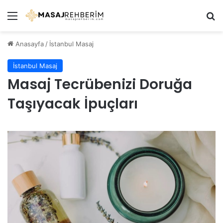
Menü
Ar
Anasayfa
/
İstanbul Masaj
İstanbul Masaj
Masaj Tecrübenizi Doruğa
Taşıyacak İpuçları