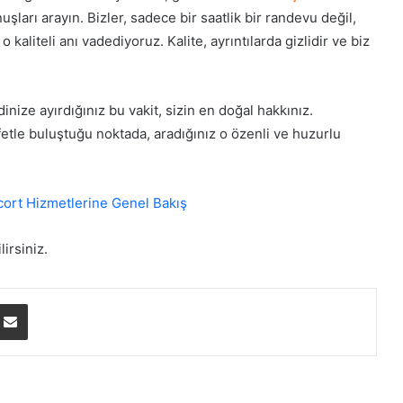
şları arayın. Bizler, sadece bir saatlik bir randevu değil,
aliteli anı vadediyoruz. Kalite, ayrıntılarda gizlidir ve biz
ize ayırdığınız bu vakit, sizin en doğal hakkınız.
afetle buluştuğu noktada, aradığınız o özenli ve huzurlu
cort Hizmetlerine Genel Bakış
irsiniz.
ype
E-Posta ile paylaş