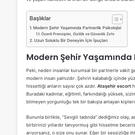
Başlıklar
Modern Şehir Yaşamında Partnerlik Psikolojisi
Özenli Prensipler, Gizlilik ve Güvenlik Zırhı
Uzun Soluklu Bir Deneyim İçin İpuçları
Modern Şehir Yaşamında Pa
Peki, neden insanlar kurumsal bir partnerle vakit g
modern insan
yalnızdır
. Şehrin kalabalığı içinde yü
hissettiği anların sayısı çok azdır.
Ataşehir escort
h
Buradaki kadınlar, eğitimli, farkındalığı yüksek, siz
bilmeyen yorgunluğu tek bir bakışla anlayan kişilerd
Bununla birlikte, “Sevgili tadında” dediğimiz olay, a
birbirinizi yıllardır tanıyormuş gibi hissetme beceris
arıyorsanız, o size onu sunar. Eğer bir sessizliğe i