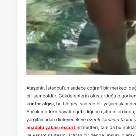
Ataşehir, İstanbul’un sadece coğrafi bir merkezi de
bir semboldür. Gökdelenlerin oluşturduğu o görkeml
konfor algısı
, bu bölgeyi sadece bir yaşam alanı değ
Ancak modern hayatın getirdiği bu ışıltının ardında
yargılamadan dinleyecek ve
özenli zamanın tadını ç
anadolu yakası escort
hizmetleri, tam da bu nokta
ve yaşam kalitesini artıran bir denge unsuru olarak 