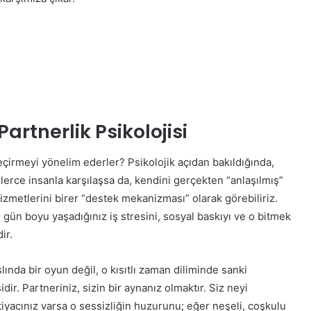
rtnerlik Psikolojisi
eçirmeyi yönelim ederler? Psikolojik açıdan bakıldığında,
zlerce insanla karşılaşsa da, kendini gerçekten “anlaşılmış”
izmetlerini birer “destek mekanizması” olarak görebiliriz.
in gün boyu yaşadığınız iş stresini, sosyal baskıyı ve o bitmek
ir.
slında bir oyun değil, o kısıtlı zaman diliminde sanki
idir. Partneriniz, sizin bir aynanız olmaktır. Siz neyi
htiyacınız varsa o sessizliğin huzurunu; eğer neşeli, coşkulu