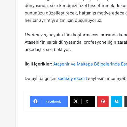
dünyasında, size kendinizi özel hissettirecek dokunu
gününüzü güzelleştirecek, haftanızı motive edecek o k
her bir ayrıntıyı sizin için düşünüyoruz.
Unutmayın;
hayatın tüm koşturmacası arasında kendin
Ataşehir’in ışıltılı dünyasında, profesyonelliğin zar
arkadaşlık sizi bekliyor.
İlgili içerikler:
Ataşehir ve Maltepe Bölgelerinde Es
Detaylı bilgi için
kadıköy escort
sayfasını inceleyebil
Pinterest
Sk
Facebook
X